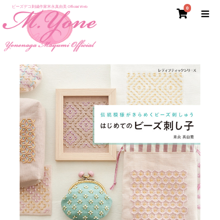
ビーズデコ刺繍作家米永真由美 Official Web
0