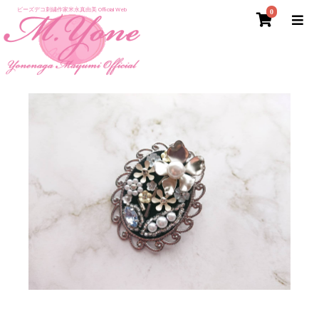
ビーズデコ刺繍作家米永真由美 Official Web
0